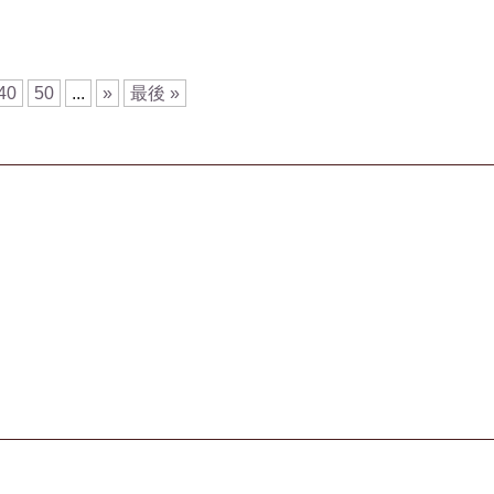
40
50
...
»
最後 »