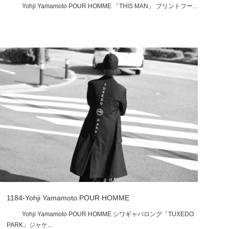
Yohji Yamamoto POUR HOMME 「THIS MAN」 プリントフー...
1184-Yohji Yamamoto POUR HOMME
Yohji Yamamoto POUR HOMME シワギャバロング「TUXEDO
PARK」ジャケ...