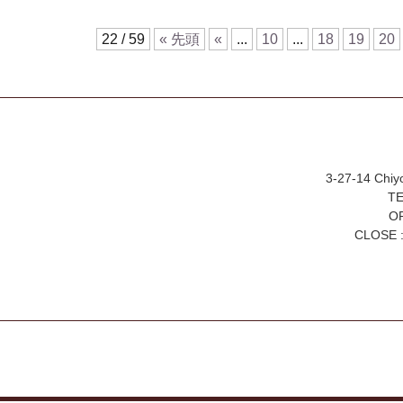
22 / 59
« 先頭
«
...
10
...
18
19
20
3-27-14 Chiy
TE
OP
CLOSE :