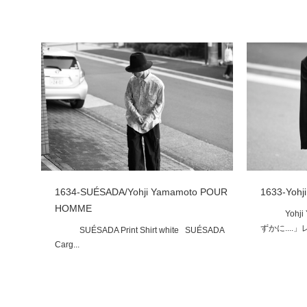
1634-SUÉSADA/Yohji Yamamoto POUR
1633-Yoh
HOMME
Yohji Y
ずかに....」
SUÉSADA Print Shirt white SUÉSADA
Carg...