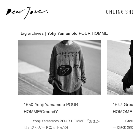
tag archives | Yohji Yamamoto POUR HOMME
1650-Yohji Yamamoto POUR
1647-Gro
HOMME/GroundY
HOMOME
Yohji Yamamoto POUR HOMME 「おまか
Ground
せ」ジャガードニット &nbs...
ー black &nb.