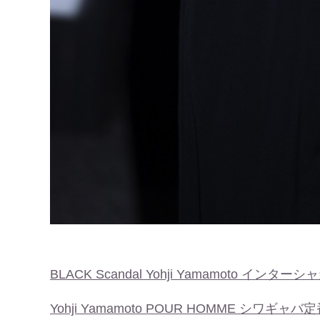
BLACK Scandal Yohji Yamamoto 
Yohji Yamamoto POUR HOMME シワギャ