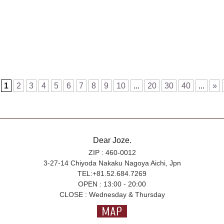
1
2
3
4
5
6
7
8
9
10
...
20
30
40
...
»
Dear Joze.
ZIP : 460-0012
3-27-14 Chiyoda Nakaku Nagoya Aichi, Jpn
TEL:+81.52.684.7269
OPEN : 13:00 - 20:00
CLOSE : Wednesday & Thursday