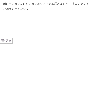
ボレーションコレクションよりアイテム届きました。 本コレクショ
ンはオンラインシ...
最後 »