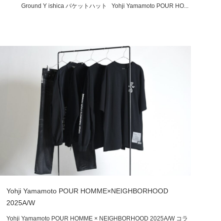
Ground Y ishica バケットハット Yohji Yamamoto POUR HO...
Yohji Yamamoto POUR HOMME×NEIGHBORHOOD
2025A/W
Yohji Yamamoto POUR HOMME × NEIGHBORHOOD 2025A/W コラ