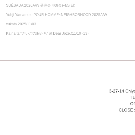
SUÉSADA 2026A/W 受注会 4/3(金)-4/5(日)
Yohji Yamamoto POUR HOMME×NEIGHBORHOOD 2025A/W
xukata 2025/11/03
Ka na ta “さいごの服たち” at Dear Joze.(11/10~13)
3-27-14 Chiy
TE
OP
CLOSE :