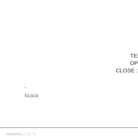
TE
OP
CLOSE :
Ka na ta
xukata02について