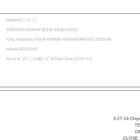
xukata02について
SUÉSADA 2026A/W 受注会 4/3(金)-4/5(日)
Yohji Yamamoto POUR HOMME×NEIGHBORHOOD 2025A/W
xukata 2025/11/03
Ka na ta “さいごの服たち” at Dear Joze.(11/10~13)
3-27-14 Chiy
TE
OP
CLOSE :