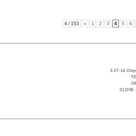
4 / 153
«
1
2
3
4
5
6
3-27-14 Chiy
TE
OP
CLOSE :