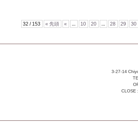
32 / 153
« 先頭
«
...
10
20
...
28
29
30
3-27-14 Chiy
TE
OP
CLOSE :