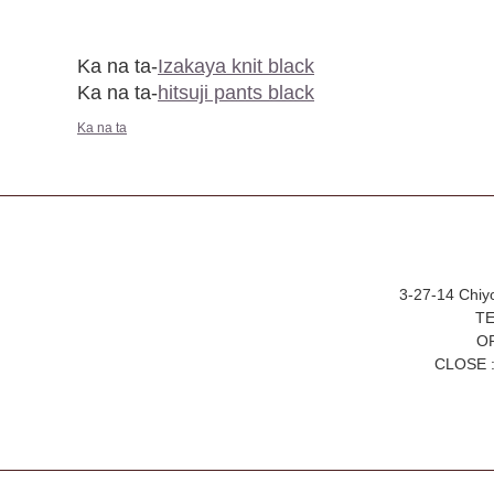
Ka na ta-
Izakaya knit black
Ka na ta-
hitsuji pants black
Ka na ta
3-27-14 Chiy
TE
OP
CLOSE :