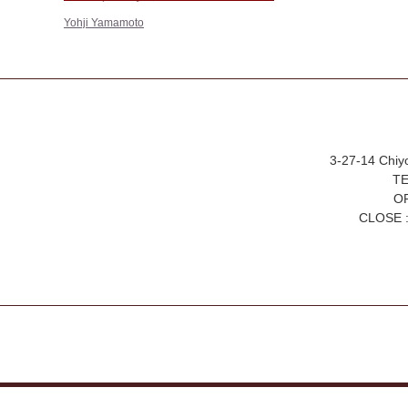
Yohji Yamamoto
3-27-14 Chiy
TE
OP
CLOSE :