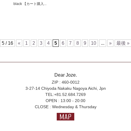
black 【カート購入...
5 / 16
«
1
2
3
4
5
6
7
8
9
10
...
»
最後 »
Dear Joze.
ZIP : 460-0012
3-27-14 Chiyoda Nakaku Nagoya Aichi, Jpn
TEL:+81.52.684.7269
OPEN : 13:00 - 20:00
CLOSE : Wednesday & Thursday