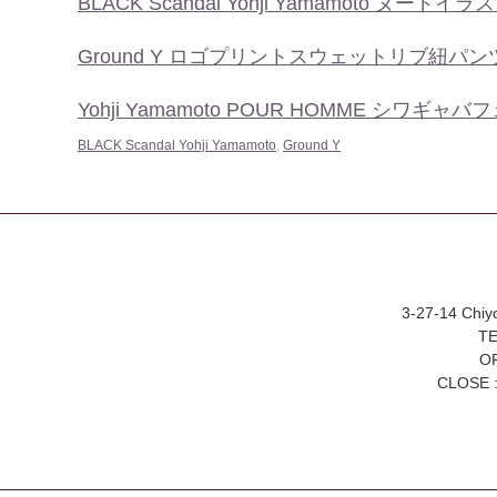
BLACK Scandal Yohji Yamamoto ヌ
Ground Y ロゴプリントスウェットリブ紐パン
Yohji Yamamoto POUR HOMME シワギャバ
BLACK Scandal Yohji Yamamoto
,
Ground Y
3-27-14 Chiy
TE
OP
CLOSE :