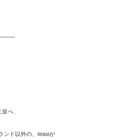
——–
に並べ、
ンド以外の、teasiが