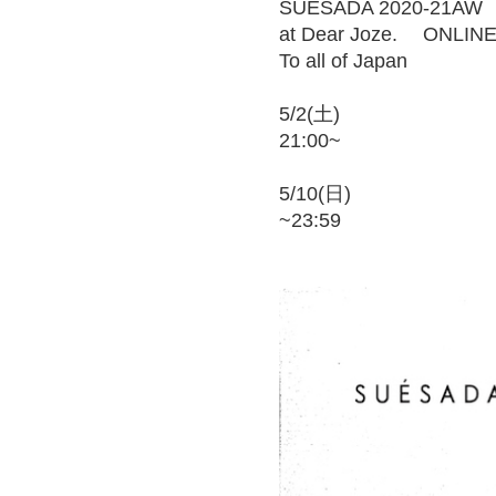
SUÉSADA 2020-21AW
at Dear Joze. ONLIN
To all of Japan
5/2(土)
21:00~
5/10(日)
~23:59