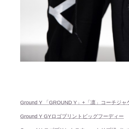
Ground Y 「GROUND Y」+「凛」コーチジ
Ground Y GYロゴプリントビッグフーディー