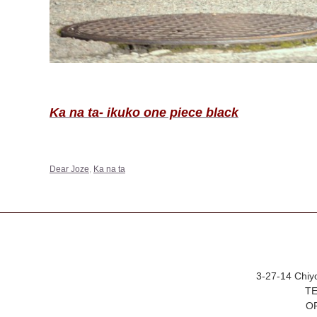
Ka na ta- ikuko one piece black
Dear Joze
,
Ka na ta
3-27-14 Chiy
TE
OP