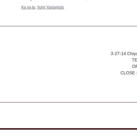
Ka na ta
,
Yohji Yamamoto
3-27-14 Chiy
TE
OP
CLOSE :